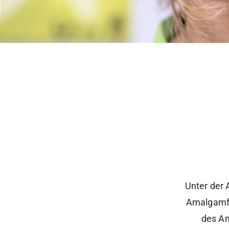
Unter der
Amalgamfü
des Am