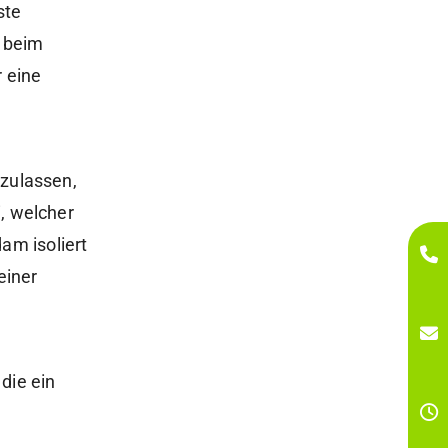
ste
 beim
 eine
zulassen,
, welcher
am isoliert
einer
die ein