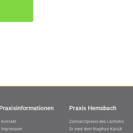
Praxisinformationen
Praxis Hemsbach
- Kontakt
Zahnarztpraxis des Lächelns
- Impressum
Dr.med dent Nagihan Kücük