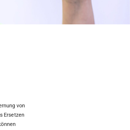
ernung von
s Ersetzen
 können