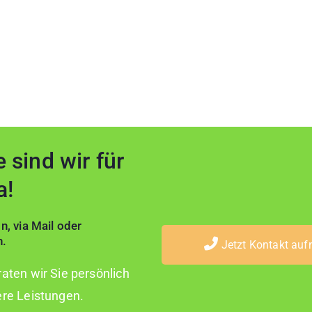
 sind wir für
a!
n, via Mail oder
h.
Jetzt Kontakt au
aten wir Sie persönlich
ere Leistungen.