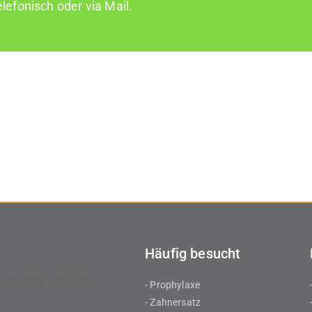
elefonisch oder via Mail.
Häufig besucht
Bewertung wird geladen...
- Prophylaxe
- Zahnersatz