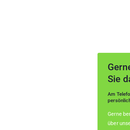
Gerne
Sie d
Am Telefo
persönlic
Gerne ber
über uns