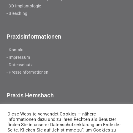
- 3D-Implantologie
- Bleaching
Praxisinformationen
- Kontakt
- Impressum
- Datenschutz
- Presseinformationen
Praxis Hemsbach
Zahnarztpraxis des Lächelns
Diese Website verwendet Cookies – nähere
Dr.med dent Nagihan Kücük
Informationen dazu und zu Ihren Rechten als Benutzer
Tel.: 06201 – 9862058
finden Sie in unserer Datenschutzerklärung am Ende der
Seite. Klicken Sie auf „Ich stimme zu“, um Cookies zu
Gleiwitzerstraße 40b