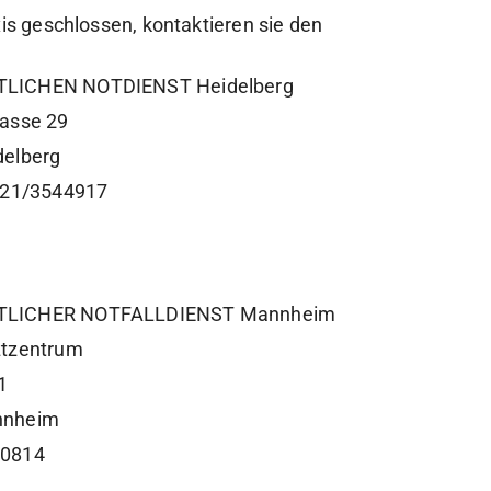
xis geschlossen, kontaktieren sie den
LICHEN NOTDIENST Heidelberg
rasse 29
delberg
6221/3544917
LICHER NOTFALLDIENST Mannheim
ztzentrum
1
nnheim
00814