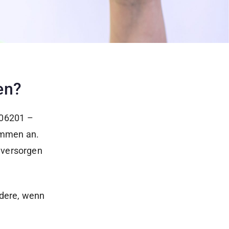
en?
 06201 –
ommen an.
 versorgen
ndere, wenn