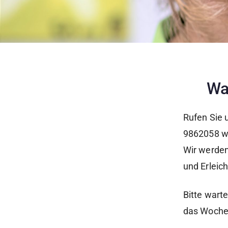
Wa
Rufen Sie 
9862058 wä
Wir werden
und Erleic
Bitte wart
das Wochen