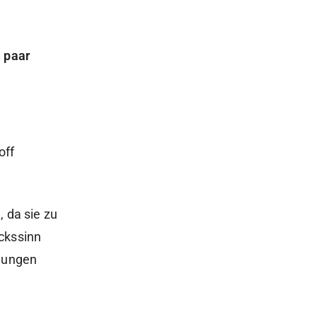
n paar
off
 da sie zu
ckssinn
ndungen