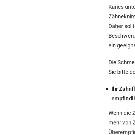
Karies unt
Zähneknirs
Daher sollt
Beschwerd
ein geeign
Die Schmer
Sie bitte d
Ihr Zahnf
empfindli
Wenn die Z
mehr von Z
Überempfin