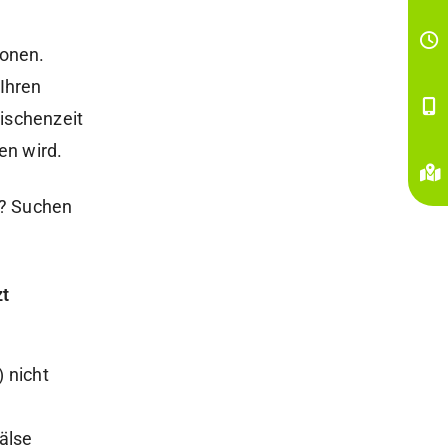
ronen.
 Ihren
ischenzeit
en wird.
n? Suchen
zt
 nicht
älse