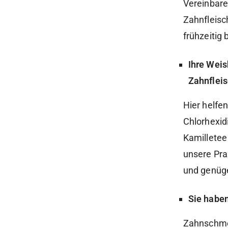
Vereinbaren
Zahnfleisc
frühzeitig
Ihre Wei
Zahnflei
Hier helfe
Chlorhexidi
Kamilletee 
unsere Pra
und genüge
Sie habe
Zahnschmer