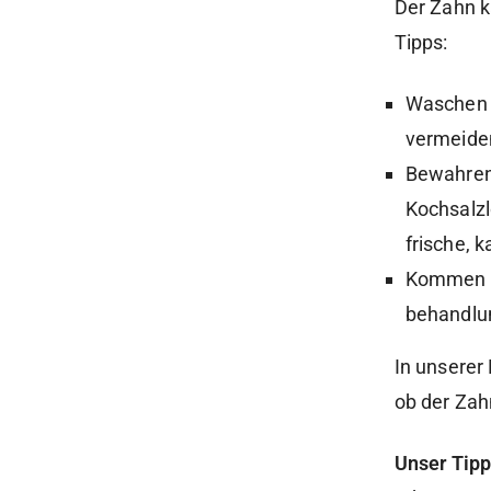
Der Zahn k
Tipps:
Waschen S
vermeiden
Bewahren 
Kochsalzl
frische, 
Kommen Si
behandlun
In unserer
ob der Zah
Unser Tipp