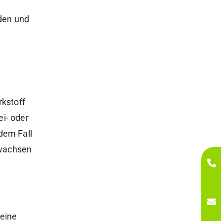
den und
kstoff
ei- oder
edem Fall
 wachsen
eine