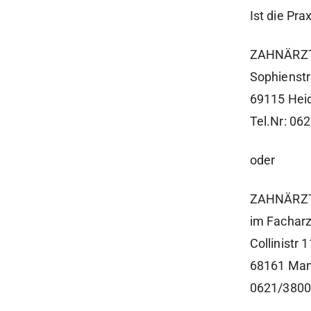
Ist die Pra
ZAHNÄRZT
Sophienst
69115 Hei
Tel.Nr: 0
oder
ZAHNÄRZT
im Fachar
Collinistr 1
68161 Ma
0621/380