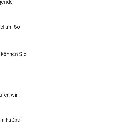
lgende
el an. So
.
t können Sie
üfen wir,
n, Fußball