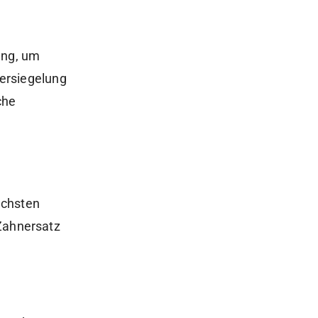
.
ung, um
Versiegelung
che
ächsten
 Zahnersatz