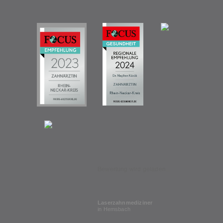
Bewertung wird geladen...
Laserzahnmediziner
in Hemsbach