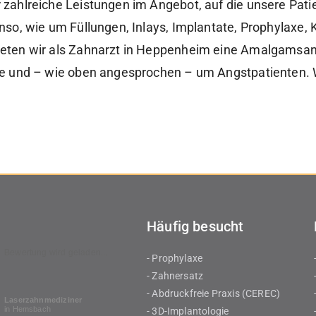
ahlreiche Leistungen im Angebot, auf die unsere Patie
so, wie um Füllungen, Inlays, Implantate, Prophylaxe,
eten wir als Zahnarzt in Heppenheim eine Amalgamsan
 und – wie oben angesprochen – um Angstpatienten. W
Häufig besucht
Bewertung wird geladen...
- Prophylaxe
- Zahnersatz
- Abdruckfreie Praxis (CEREC)
Laserzahnmediziner
in Hemsbach
- 3D-Implantologie