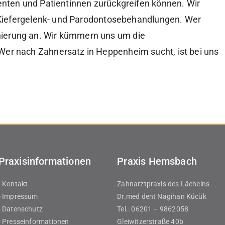
nten und Patientinnen zurückgreifen können. Wir
 Kiefergelenk- und Parodontosebehandlungen. Wer
ierung an. Wir kümmern uns um die
er nach Zahnersatz in Heppenheim sucht, ist bei uns
Praxisinformationen
Praxis Hemsbach
- Kontakt
Zahnarztpraxis des Lächelns
- Impressum
Dr.med dent Nagihan Kücük
- Datenschutz
Tel.: 06201 – 9862058
- Presseinformationen
Gleiwitzerstraße 40b